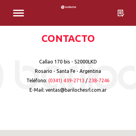
CONTACTO
EMPRESA
Callao 170 bis - S2000LKD
CATÁLOGO
Rosario - Santa Fe - Argentina
Teléfono:
(0341) 439-2713
/
238-7246
TODOS LOS PRODUCTOS
CONTACTO
E-Mail: ventas@barilochesrl.com.ar
INDUMENTARIA
CALZADO
SEGURIDAD
FRIGORÍFICO