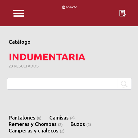
EMPRESA
Catálogo
INDUMENTARIA
CATÁLOGO
23 RESULTADOS
TODOS LOS PRODUCTOS
CONTACTO
INDUMENTARIA
CALZADO
Pantalones
Camisas
(8)
(4)
SEGURIDAD
Remeras y Chombas
Buzos
(2)
(2)
Camperas y chalecos
(2)
FRIGORÍFICO